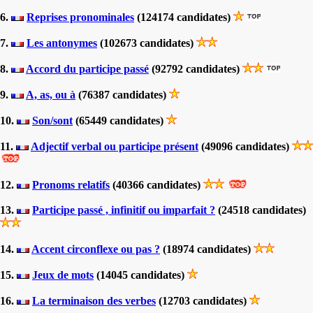
6.
Reprises pronominales
(124174 candidates)
7.
Les antonymes
(102673 candidates)
8.
Accord du participe passé
(92792 candidates)
9.
A, as, ou à
(76387 candidates)
10.
Son/sont
(65449 candidates)
11.
Adjectif verbal ou participe présent
(49096 candidates)
12.
Pronoms relatifs
(40366 candidates)
13.
Participe passé , infinitif ou imparfait ?
(24518 candidates)
14.
Accent circonflexe ou pas ?
(18974 candidates)
15.
Jeux de mots
(14045 candidates)
16.
La terminaison des verbes
(12703 candidates)