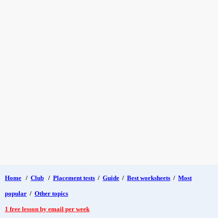
Home
/
Club
/
Placement tests
/
Guide
/
Best worksheets
/
Most
popular
/
Other topics
1 free lesson by email per week