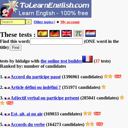
Other topics
| 🔸
My account
These tests :
Find this word:
(ONE word in the
title)
tests by hidalgo with
the online test builder
(
37
tests)
Ranked by: number of candidates
1.
Accord du participe passé
(1396961 candidates)
2.
Article défini ou indéfini ?
(351971 candidates)
3.
Adjectif verbal ou participe présent
(285041 candidates)
4.
Est, ait, ai ou aie
(169033 candidates)
5.
Accords du verbe
(164273 candidates)