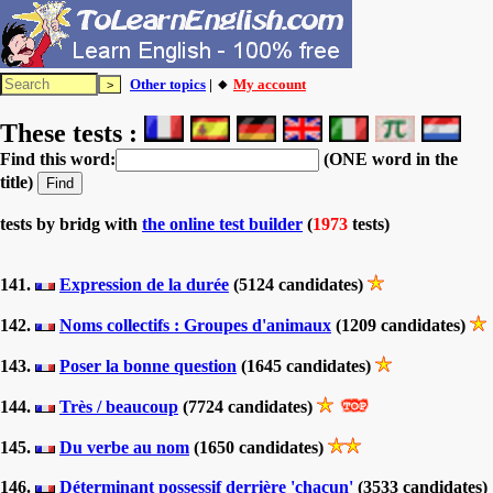
Other topics
| 🔸
My account
These tests :
Find this word:
(ONE word in the
title)
tests by bridg with
the online test builder
(
1973
tests)
141.
Expression de la durée
(5124 candidates)
142.
Noms collectifs : Groupes d'animaux
(1209 candidates)
143.
Poser la bonne question
(1645 candidates)
144.
Très / beaucoup
(7724 candidates)
145.
Du verbe au nom
(1650 candidates)
146.
Déterminant possessif derrière 'chacun'
(3533 candidates)