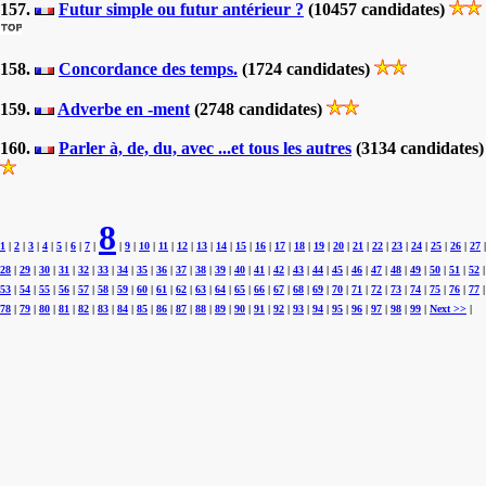
157.
Futur simple ou futur antérieur ?
(10457 candidates)
158.
Concordance des temps.
(1724 candidates)
159.
Adverbe en -ment
(2748 candidates)
160.
Parler à, de, du, avec ...et tous les autres
(3134 candidates)
8
1
|
2
|
3
|
4
|
5
|
6
|
7
|
|
9
|
10
|
11
|
12
|
13
|
14
|
15
|
16
|
17
|
18
|
19
|
20
|
21
|
22
|
23
|
24
|
25
|
26
|
27
|
28
|
29
|
30
|
31
|
32
|
33
|
34
|
35
|
36
|
37
|
38
|
39
|
40
|
41
|
42
|
43
|
44
|
45
|
46
|
47
|
48
|
49
|
50
|
51
|
52
|
53
|
54
|
55
|
56
|
57
|
58
|
59
|
60
|
61
|
62
|
63
|
64
|
65
|
66
|
67
|
68
|
69
|
70
|
71
|
72
|
73
|
74
|
75
|
76
|
77
|
78
|
79
|
80
|
81
|
82
|
83
|
84
|
85
|
86
|
87
|
88
|
89
|
90
|
91
|
92
|
93
|
94
|
95
|
96
|
97
|
98
|
99
|
Next >>
|