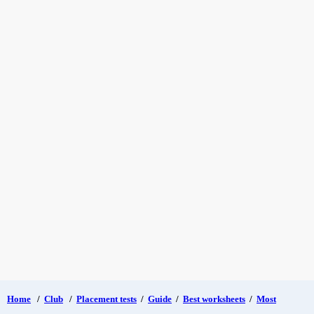
Home
/
Club
/
Placement tests
/
Guide
/
Best worksheets
/
Most